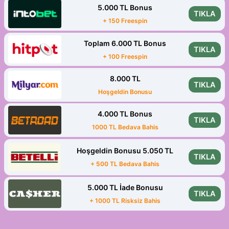
5.000 TL Bonus
TIKLA
+ 150 Freespin
Toplam 6.000 TL Bonus
TIKLA
+ 100 Freespin
8.000 TL
TIKLA
Hoşgeldin Bonusu
4.000 TL Bonus
TIKLA
1000 TL Bedava Bahis
Hoşgeldin Bonusu 5.050 TL
TIKLA
+ 500 TL Bedava Bahis
5.000 TL İade Bonusu
TIKLA
+ 1000 TL Risksiz Bahis